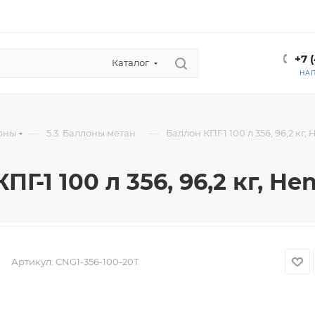
+7 
Каталог
НА
—
—
лоны
5.3. Баллоны метан
Баллон КПГ-1 100 л 356, 96,2 кг
ПГ-1 100 л 356, 96,2 кг, H
Артикул:
CNG1-356-100-20Т