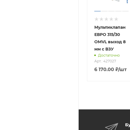
Мультиклапан
ЕВРО 315/30
OMVL выход 8
мм с ВЗУ
Достаточно
Арт.: 427027
6 170.00
₽
/шт
Б