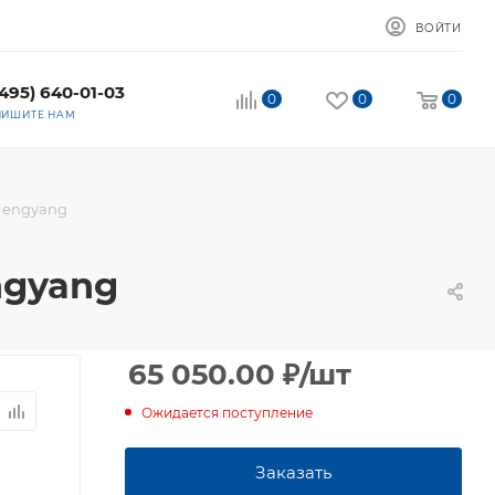
ВОЙТИ
(495) 640-01-03
0
0
0
ПИШИТЕ НАМ
, Hengyang
engyang
65 050.00
₽
/шт
Ожидается поступление
Заказать