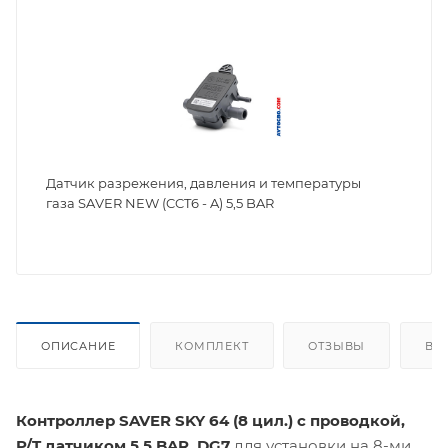
Датчик разрежения, давления и температуры
газа SAVER NEW (CCT6 - A) 5,5 BAR
ОПИСАНИЕ
КОМПЛЕКТ
ОТЗЫВЫ
ВО
Контроллер SAVER SKY 64 (8 цил.) с проводкой,
P/T датчиком 5,5 BAR, DG7
для установки на 8-ми