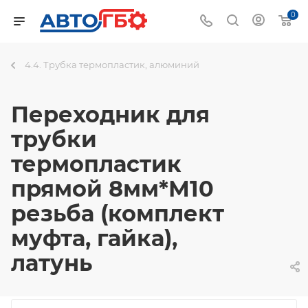
0
4.4. Трубка термопластик, алюминий
Переходник для
трубки
термопластик
прямой 8мм*М10
резьба (комплект
муфта, гайка),
латунь