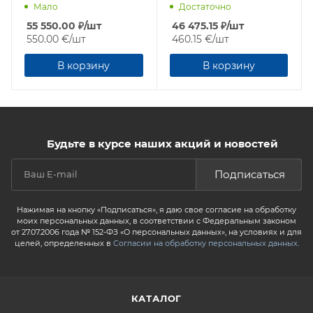
Мало
Достаточно
55 550.00
₽
/шт
46 475.15
₽
/шт
550.00 €
/шт
460.15 €
/шт
В корзину
В корзину
Будьте в курсе наших акций и новостей
Подписаться
Нажимая на кнопку «Подписаться», я даю свое согласие на обработку
моих персональных данных, в соответствии с Федеральным законом
от 27.07.2006 года № 152-ФЗ «О персональных данных», на условиях и для
целей, определенных в
Согласии на обработку персональных данных
.
КАТАЛОГ