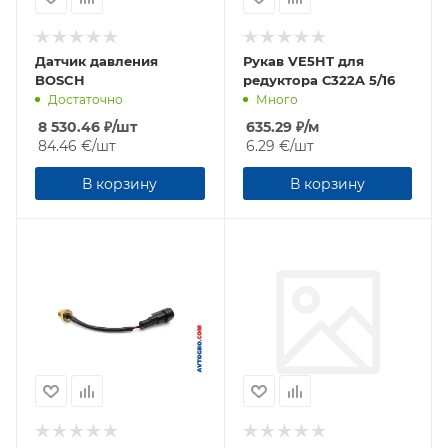
Датчик давления
Рукав VE5HT для
BOSCH
редуктора С322A 5/16
Достаточно
Много
8 530.46
₽
/шт
635.29
₽
/м
84.46 €
/шт
6.29 €
/шт
В корзину
В корзину