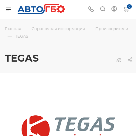
0
—
—
Главная
Справочная информация
Производители
—
TEGAS
TEGAS