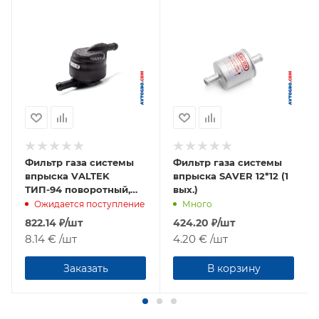
Фильтр газа системы
Фильтр газа системы
впрыска VALTEK
впрыска SAVER 12*12 (1
ТИП-94 поворотный,
вых.)
стекловолокно, 12*12
Ожидается поступление
Много
822.14
₽
/шт
424.20
₽
/шт
8.14 €
/шт
4.20 €
/шт
Заказать
В корзину