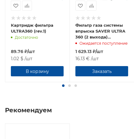
Картридж фильтра
Фильтр газа системы
ULTRA360 (rev.1)
впрыска SAVER ULTRA
360 (2 выхода)
Достаточно
вихревой с
Ожидается поступление
сепаратором
89.76
₽
/шт
1 629.13
₽
/шт
конденсата
1.02 $
/шт
16.13 €
/шт
В корзину
Заказать
Рекомендуем