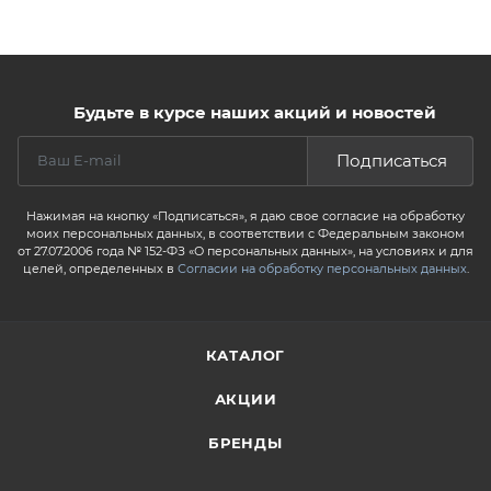
Будьте в курсе наших акций и новостей
Подписаться
Нажимая на кнопку «Подписаться», я даю свое согласие на обработку
моих персональных данных, в соответствии с Федеральным законом
от 27.07.2006 года № 152-ФЗ «О персональных данных», на условиях и для
целей, определенных в
Согласии на обработку персональных данных
.
КАТАЛОГ
АКЦИИ
БРЕНДЫ