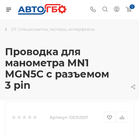
0
07. Спецоснастка, тестеры, интерфейсы
Проводка для
манометра MN1
MGN5C с разъемом
3 pin
Артикул:
DE512557