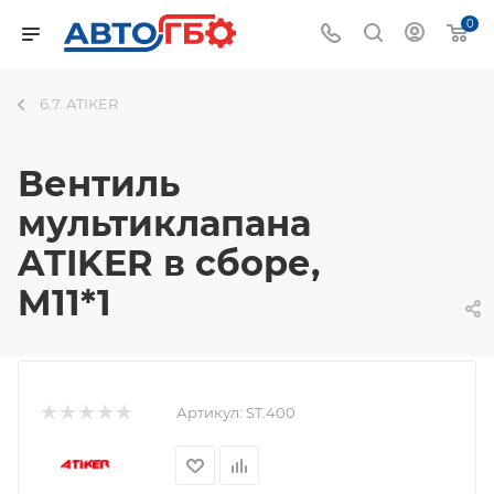
0
6.7. ATIKER
Вентиль
мультиклапана
ATIKER в сборе,
M11*1
Артикул:
ST.400