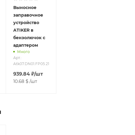
Выносное
заправочное
устройство
ATIKER в
бензолючок с
адаптером
Много
Арт.:
Atk07.DN01.FP05.21
939.84
₽
/шт
10.68 $
/шт
м