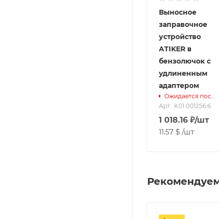
Выносное
заправочное
устройство
ATIKER в
бензолючок с
удлиненным
адаптером
Ожидается поступление
Арт.: K01.001256.6
1 018.16
₽
/шт
11.57 $
/шт
Рекомендуе