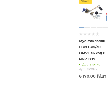
Акция
Мультиклапан
ЕВРО 315/30
OMVL выход 8
мм с ВЗУ
Достаточно
Арт.: 427027
6 170.00
₽
/шт