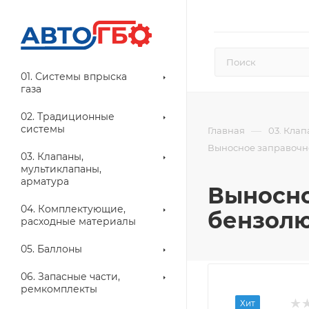
01. Системы впрыска
газа
02. Традиционные
системы
—
Главная
03. Кла
Выносное заправочно
03. Клапаны,
мультиклапаны,
арматура
Выносно
04. Комплектующие,
бензолю
расходные материалы
05. Баллоны
06. Запасные части,
ремкомплекты
Хит