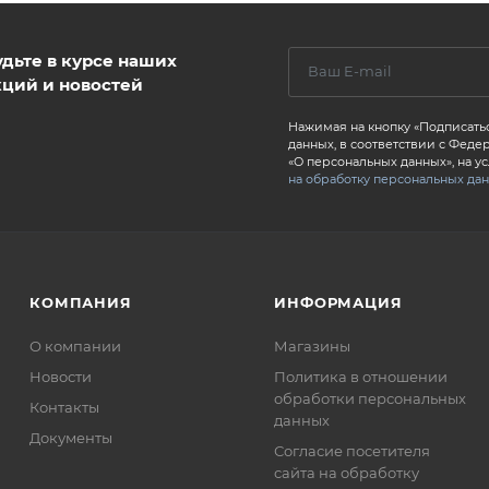
удьте в курсе наших
кций и новостей
Нажимая на кнопку «Подписатьс
данных, в соответствии с Федер
«О персональных данных», на у
на обработку персональных да
КОМПАНИЯ
ИНФОРМАЦИЯ
О компании
Магазины
Новости
Политика в отношении
обработки персональных
Контакты
данных
Документы
Согласие посетителя
сайта на обработку