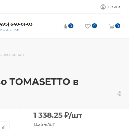
ВОЙТИ
(495) 640-01-03
0
0
0
ПИШИТЕ НАМ
—
апаны пропан
во TOMASETTO в
1 338.25
₽
/шт
13.25 €
/шт