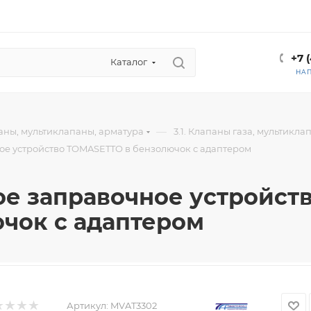
+7 
Каталог
НА
—
паны, мультиклапаны, арматура
3.1. Клапаны газа, мультикл
е устройство TOMASETTO в бензолючок с адаптером
е заправочное устройст
чок с адаптером
Артикул:
MVAT3302